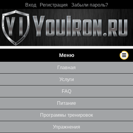
Вход
|
Регистрация
|
Забыли пароль?
Меню
Главная
Услуги
FAQ
Питание
Программы тренировок
Упражнения