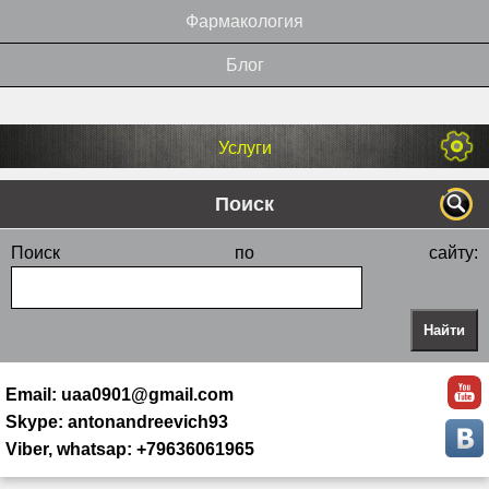
Фармакология
Блог
Услуги
Поиск
Поиск по сайту:
Email: uaa0901@gmail.com
Skype: antonandreevich93
Viber, whatsap: +79636061965