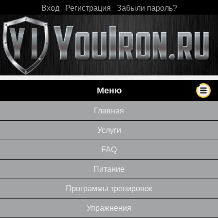
Вход
|
Регистрация
|
Забыли пароль?
Меню
Главная
Услуги
FAQ
Питание
Программы тренировок
Упражнения