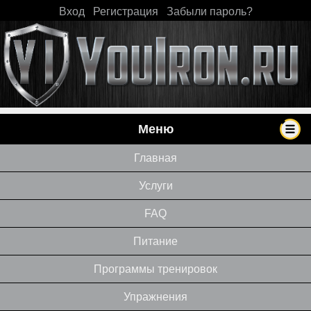
Вход
|
Регистрация
|
Забыли пароль?
Меню
Главная
Услуги
FAQ
Питание
Программы тренировок
Упражнения