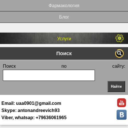
Фармакология
Блог
Услуги
Поиск
Поиск по сайту:
Email: uaa0901@gmail.com
Skype: antonandreevich93
Viber, whatsap: +79636061965