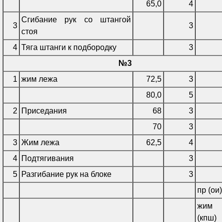
65,0
4
Сгибание рук со штангой
3
3
стоя
4
Тяга штанги к подбородку
3
№3
1
жим лежа
72,5
3
80,0
5
2
Приседания
68
3
70
3
3
Жим лежа
62,5
4
4
Подтягивания
3
5
Разгибание рук на блоке
3
пр (ои
жим 
(кпш)