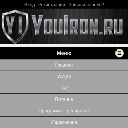
Вход
|
Регистрация
|
Забыли пароль?
Меню
Главная
Услуги
FAQ
Питание
Программы тренировок
Упражнения