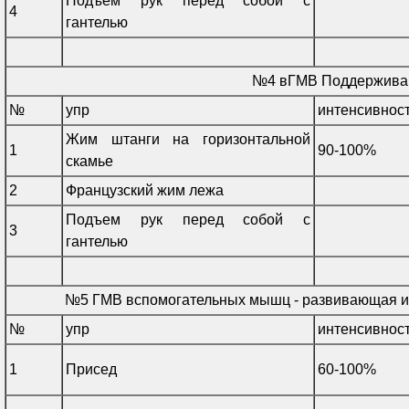
Подъем рук перед собой с
4
гантелью
№4 вГМВ Поддержив
№
упр
интенсивнос
Жим штанги на горизонтальной
1
90-100%
скамье
2
Французский жим лежа
Подъем рук перед собой с
3
гантелью
№5 ГМВ вспомогательных мышц - развивающая и
№
упр
интенсивнос
1
Присед
60-100%