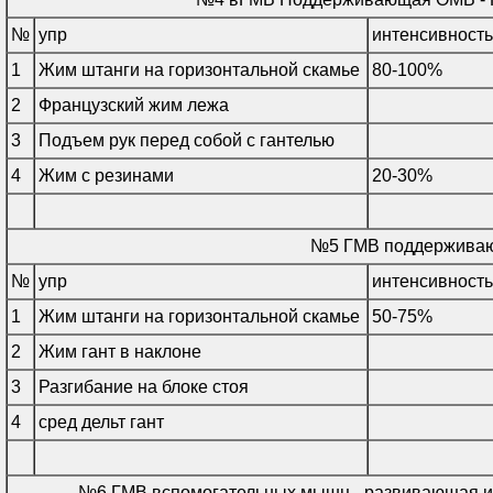
№
упр
интенсивность
1
Жим штанги на горизонтальной скамье
80-100%
2
Французский жим лежа
3
Подъем рук перед собой с гантелью
4
Жим с резинами
20-30%
№5 ГМВ поддержива
№
упр
интенсивность
1
Жим штанги на горизонтальной скамье
50-75%
2
Жим гант в наклоне
3
Разгибание на блоке стоя
4
сред дельт гант
№6 ГМВ вспомогательных мышц - развивающая и