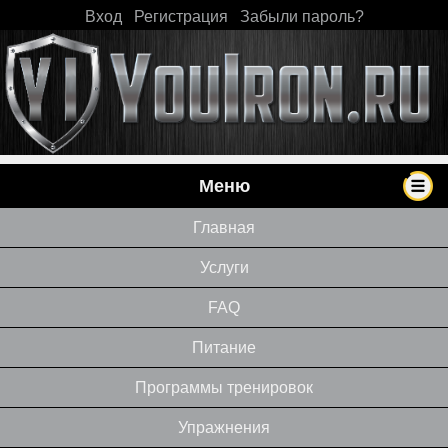
Вход
|
Регистрация
|
Забыли пароль?
Меню
Главная
Услуги
FAQ
Питание
Программы тренировок
Упражнения