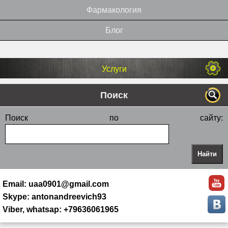
Фармакология
Блог
Услуги
Поиск
Поиск по сайту:
Email: uaa0901@gmail.com
Skype: antonandreevich93
Viber, whatsap: +79636061965