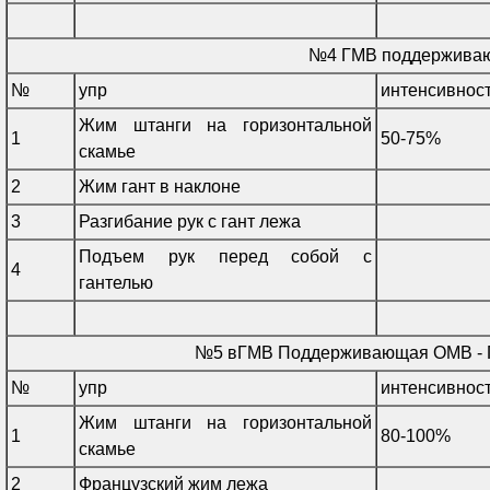
№4 ГМВ поддержива
№
упр
интенсивнос
Жим штанги на горизонтальной
1
50-75%
скамье
2
Жим гант в наклоне
3
Разгибание рук с гант лежа
Подъем рук перед собой с
4
гантелью
№5 вГМВ Поддерживающая ОМВ -
№
упр
интенсивнос
Жим штанги на горизонтальной
1
80-100%
скамье
2
Французский жим лежа