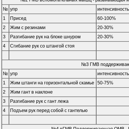
№
упр
интенсивность
1
Присед
60-100%
2
Жим с резинами
20-30%
3
Разгибание рук на блоке шнуром
20-30%
4
Сгибание рук со штангой стоя
№3 ГМВ поддержива
№
упр
интенсивность
1
Жим штанги на горизонтальной скамье
50-75%
2
Жим гант в наклоне
3
Разгибание рук с гант лежа
4
Подъем рук перед собой с гантелью
№4 вГМВ Поддерживающая ОМВ -