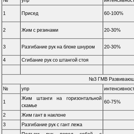
№
упр
интенсивнос
1
Присед
60-100%
2
Жим с резинами
20-30%
3
Разгибание рук на блоке шнуром
20-30%
4
Сгибание рук со штангой стоя
№3 ГМВ Развиваю
№
упр
интенсивнос
Жим штанги на горизонтальной
1
60-75%
скамье
2
Жим гант в наклоне
3
Разгибание рук с гант лежа