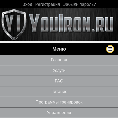
Вход
|
Регистрация
|
Забыли пароль?
Меню
Главная
Услуги
FAQ
Питание
Программы тренировок
Упражнения