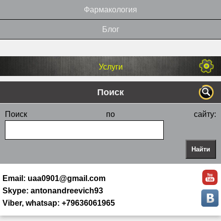
Фармакология
Блог
Услуги
Поиск
Поиск по сайту:
Email: uaa0901@gmail.com
Skype: antonandreevich93
Viber, whatsap: +79636061965