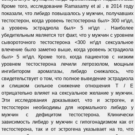
Кроме того, исследование Ramasamy et al . в 2014 году
показали, что либидо повышалось у мужчин, получавших
тестостерон, когда уровень тестостерона был> 300 нг\дл,
а уровень эстрадиола был> 5 нг\дл . Наиболее
убедительным является тот факт, что у мужчин с уровнем
сывороточного тестостерона <300 нг\дл сексуальное
влечение было заметно выше, когда уровень эстрадиола
был> 5 нг\дл. Кроме того, когда пациентов с низким
уровнем тестостерона лечили летрозолом, мощным
ингибитором ароматазы, либидо снижалось, что
свидетельствует о том, что полное выведение эстрадиола
и слишком сильное снижение отношения Т / Е
отрицательно влияет на сексуальное желание у мужчин.
Эти исследования доказывают, что и эстроген, и
тестостерон необходимы для нормального либидо у
мужчин с дефицитом тестостерона. Клинически
зависимость либидо у мужчин с гипогонадизмом как от
тестостерона, так и от эстрогена указывает на то, что