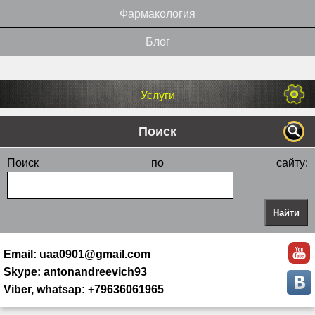
Фармакология
Блог
Услуги
Поиск
Поиск по сайту:
Email: uaa0901@gmail.com
Skype: antonandreevich93
Viber, whatsap: +79636061965