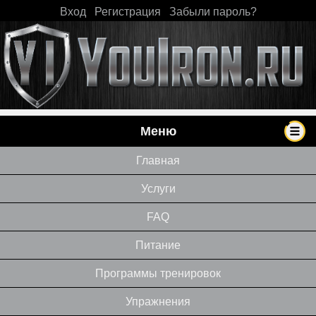
Вход
|
Регистрация
|
Забыли пароль?
Меню
Главная
Услуги
FAQ
Питание
Программы тренировок
Упражнения