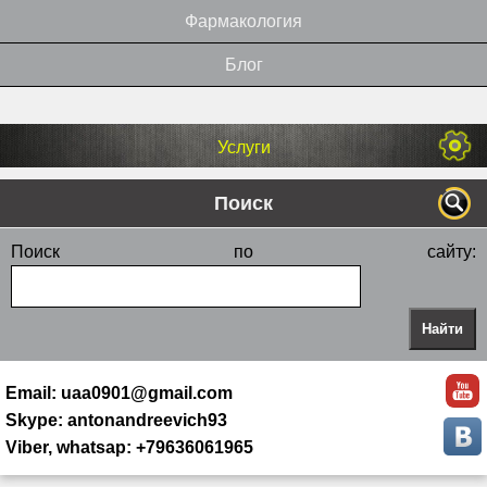
Фармакология
Блог
Услуги
Поиск
Поиск по сайту:
Email: uaa0901@gmail.com
Skype: antonandreevich93
Viber, whatsap: +79636061965