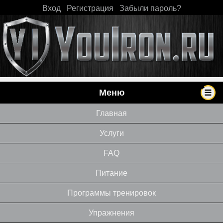
Вход
|
Регистрация
|
Забыли пароль?
Меню
Главная
Услуги
FAQ
Питание
Программы тренировок
Упражнения