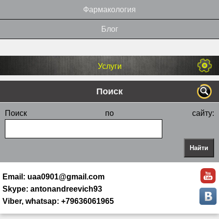
Фармакология
Блог
Услуги
Поиск
Поиск по сайту:
Email: uaa0901@gmail.com
Skype: antonandreevich93
Viber, whatsap: +79636061965