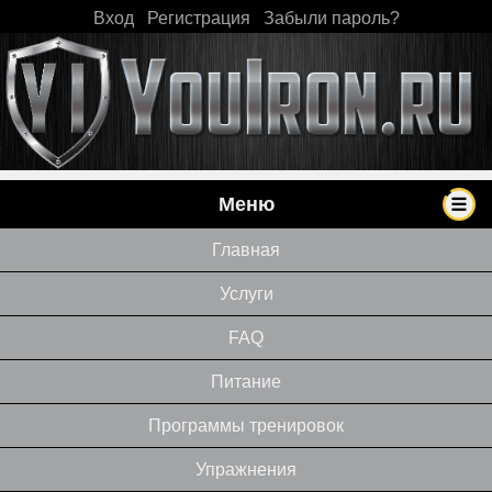
Вход
|
Регистрация
|
Забыли пароль?
Меню
Главная
Услуги
FAQ
Питание
Программы тренировок
Упражнения