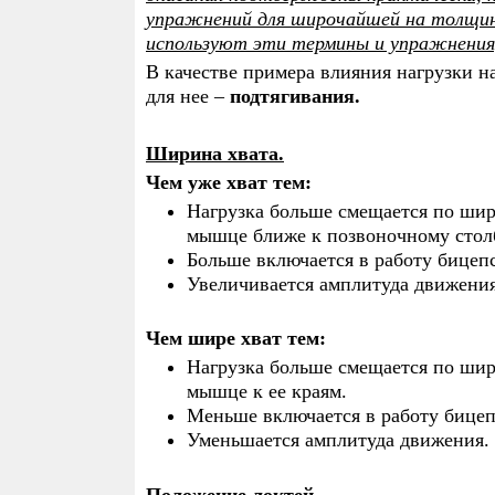
упражнений для широчайшей на толщину
используют эти термины и упражнения,
В качестве примера влияния нагрузки 
для нее –
подтягивания.
Ширина хвата.
Чем уже хват тем:
Нагрузка больше смещается по ши
мышце ближе к позвоночному стол
Больше включается в работу бицепс
Увеличивается амплитуда движения
Чем шире хват тем:
Нагрузка больше смещается по ши
мышце к ее краям.
Меньше включается в работу бицеп
Уменьшается амплитуда движения.
Положение локтей.