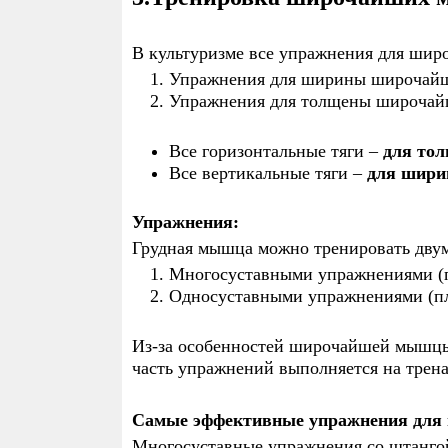
В культуризме все упражнения для шир
Упражнения для ширины широчай
Упражнения для толщены широчай
Все горизонтальные тяги –
для тол
Все вертикальные тяги –
для шири
Упражнения:
Грудная мышца можно тренировать дву
Многосуставными упражнениями (пл
Односуставными упражнениями (пл
Из-за особенностей широчайшей мышцы
часть упражнений выполняется на трен
Самые эффективные упражнения дл
Многосуставные упражнения со штанго