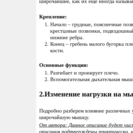
широчайшие, как их еще иногда называ
КОНТРОЛЬ ПОЛОВОГО
ЭКС
ВЛЕЧЕНИЯ
ПО
Крепление:
ЛЮ
ГО
Начало – грудные, поясничные поз
крестцовые позвонки, подвздошный
SAW PALMETTO
АН
нижние ребра.
Конец – гребень малого бугорка пл
ДОПИНГ ДЛЯ ЖИЗНИ
ВЛИ
кости.
ПОЛ
Основные функции:
Разгибает и пронирует плечо.
Вспомогательная дыхательная мыш
2.Изменение нагрузки на м
Подробно разберем влияние различных у
широчайшую мышцу.
От автора: Данное описание будет чист
описания подтверждены практически, н