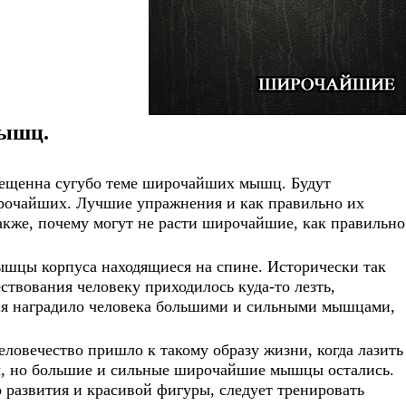
УРАЛА
ТРЕНИНГА
КУРСОВ
ДИО ТРЕНИРОВКА
КРУГОВАЯ ТРЕНИРОВКА
 ЛЕЖА 100-120 КГ
ИЭСТРОГЕНЫ,
СУШКА В НАТУРАЛЬНОМ
СТЕРОИДЫ И КРОВЬ
ГРАММА ТРЕНИРОВОК
ИБИТОРЫ АРОМАТАЗЫ
ТРЕНИНГЕ
НЕКОМАСТИЯ
КАК ЧАСТО НУЖНО
ТРЕНИРОВАТЬ МЫШЦУ
ТОСТЕРОНОВЫЕ
ПРЕДСТАТЕЛЬНАЯ ЖЕЛЕЗА И
ТЕРЫ
СТЕРОИДЫ
БКИ В СТАНОВОЙ ТЯГЕ
ОШИБКИ В ПРИСЕДАНИЯХ
мышц.
ЛДЕНОН
МЕТАНДРОСТЕНОЛОН
(МЕТАН)
свещенна сугубо теме широчайших мышц. Будут
ДРОЛОН (ДЕКА)
ТРЕНБОЛОН
рочайших. Лучшие упражнения и как правильно их
НОЗОЛОЛ (ВИНСТРОЛ)
ДРОСТАНОЛОН (МАСТЕРОН)
акже, почему могут не расти широчайшие, как правильно
ОВИДНАЯ ЖЕЛЕЗА
ГОРМОН РОСТА И ИФР-1
цы корпуса находящиеся на спине. Исторически так
ествования человеку приходилось куда-то лезть,
ция наградило человека большими и сильными мышцами,
МОСТОЯТЕЛЬНЫЙ
СИМПТОМЫ ДЕФИЦИТА
ТРОЛЬ ЗДОРОВЬЯ
ТЕСТОСТЕРОНА
еловечество пришло к такому образу жизни, когда лазить
ы, но большие и сильные широчайшие мышцы остались.
БКИ ПРИ ТЕРАПИИ ПО
ДЕРЖИТСЯ ТЕСТОСТЕРОН
ИЖЕНИЮ ГСПГ
ПОСЛЕ ОТМЕНЫ ТЕРАПИИ
 развития и красивой фигуры, следует тренировать
КЛОМИФЕНОМ?