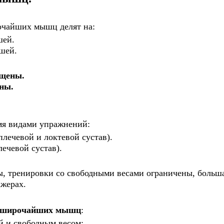
очайших мышц делят на:
шей.
шей.
щены.
ны.
мя видами упражнений:
ечевой и локтевой сустав).
ечевой сустав).
, тренировки со свободными весами ограничены, больш
ажерах.
я широчайших мышц
:
й и свободным весом: