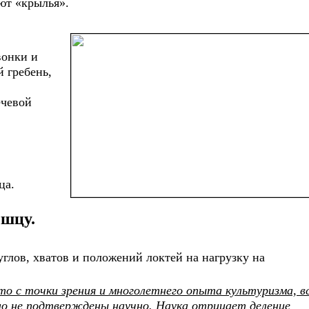
ют «крылья».
ПЕРИМЕНТ ПО
ПОДБОР ДОЗ ТЕСТОСТЕРОНА
ВЫШЕНИЮ
НА ГЗТ
ТЕИНИЗИРУЮЩЕГО
РМОНА
вонки и
 гребень,
ТИДЕПРЕССАНТЫ
ДЛИННЫЙ КУРС. ПРОТОКОЛ.
ечевой
ЯНИЕ ЭСТРАДИОЛА НА
ВЛИЯНИЕ КЛОМИФЕНА НА
ОВОЕ ВЛЕЧЕНИЕ
ПОЛОВОЕ ВЛЕЧЕНИЕ
ца.
ышцу.
глов, хватов и положений локтей на нагрузку на
о с точки зрения и многолетнего опыта культуризма, в
о не подтверждены научно. Наука отрицает деление