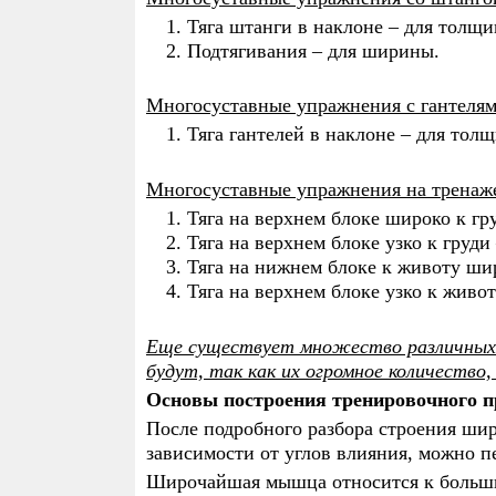
Тяга штанги в наклоне – для толщи
Подтягивания – для ширины.
Многосуставные упражнения с гантелям
Тяга гантелей в наклоне – для тол
Многосуставные упражнения на тренаж
Тяга на верхнем блоке широко к гр
Тяга на верхнем блоке узко к груд
Тяга на нижнем блоке к животу ши
Тяга на верхнем блоке узко к живо
Еще существует множество различных
будут, так как их огромное количество,
Основы построения тренировочного п
После подробного разбора строения ш
зависимости от углов влияния, можно п
Широчайшая мышца относится к больши