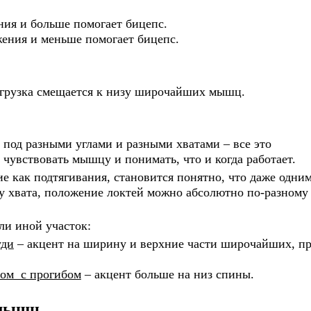
ния и больше помогает бицепс.
жения и меньше помогает бицепс.
агрузка смещается к низу широчайших мышц.
од разными углами и разными хватами – все это
 чувствовать мышцу и понимать, что и когда работает.
е как подтягивания, становится понятно, что даже одни
у хвата, положение локтей можно абсолютно по-разному
ли иной участок:
уди
– акцент на ширину и верхние части широчайших, п
том с прогибом
– акцент больше на низ спины.
мышц.