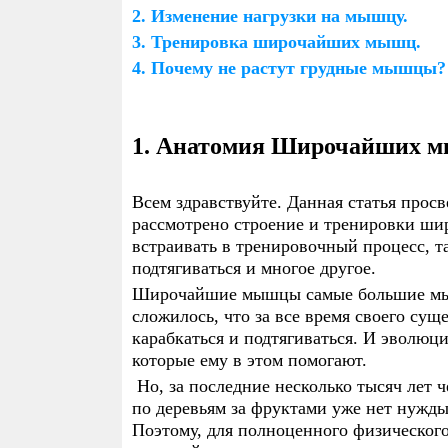
СЕЛУЯНОВУ
НАТ
2.
Изменение нагрузки на мышцу.
МОТИВАЦИЯ К СПОРТУ
КАР
3. Тренировка широчайших мышц.
НАБОР МЫШЕЧНОЙ МАССЫ
ЭНДОКРИННАЯ СИСТЕМА И
ЖИМ
АНТ
И СУШКА
ПОЛОВЫЕ ГОРМОНЫ
ПРО
ИНГ
4. Почему не растут грудные мышцы?
ПРАВИЛА ПОВЕДЕНИЯ В
ГИ
ТРЕНАЖЕРНОМ ЗАЛЕ
ГЛОБУЛИН СВЯЗЫВАЮЩИЙ
ТЕС
ПОЛОВЫЕ ГОРМОНЫ
БУС
ПЕРИОДИЗАЦИЯ В
ОШИ
БОДИБИЛДИНГЕ
1. Анатомия Широчайших 
ТЕСТОСТЕРОН
БО
ПСИХОЛОГИЯ ЧЕМПИОНА
Всем здравствуйте. Данная статья про
ОКСИМЕТОЛОН (АНАПОЛОН)
НАН
рассмотрено строение и тренировки ши
МЕТЕНОЛОН (ПРИМОБОЛАН)
СТА
встраивать в тренировочный процесс, т
подтягиваться и многое другое.
ТЕСТОСТЕРОН И АЛКОГОЛЬ
ЩИТ
Широчайшие мышцы самые большие мыш
сложилось, что за все время своего сущ
карабкаться и подтягиваться. И эволю
ВЛИЯНИЕ ПОЛОВЫХ
СА
которые ему в этом помогают.
ГОРМОНОВ НА ЛИБИДО И
КОН
ЭРЕКЦИЮ
Но, за последние несколько тысяч лет ч
по деревьям за фруктами уже нет нужд
ОШИБКИ НА ПКТ
ОШИ
СН
Поэтому, для полноценного физического