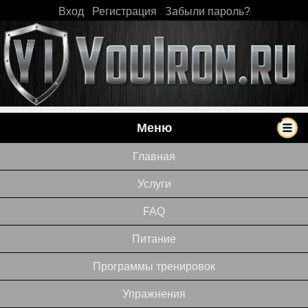
Вход
|
Регистрация
|
Забыли пароль?
Меню
Главная
Услуги
FAQ
Питание
Программы тренировок
Упражнения