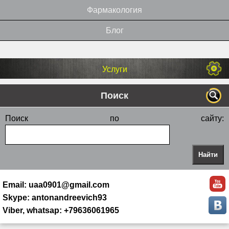
Фармакология
Блог
Услуги
Поиск
Поиск по сайту:
Email: uaa0901@gmail.com
Skype: antonandreevich93
Viber, whatsap: +79636061965