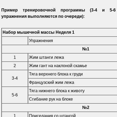
Пример тренировочной программы (3-4 и 5-6
упражнения выполняются по очереди):
Набор мышечной массы Неделя 1
Упражнения
№1
1
Жим штанги лежа
2
Жим гант на наклоной скамье
Тяга верхнего блока к груди
3-4
Французский жим лежа
Тяга нижнего блока к животу
5-6
Сгибание рук на блоке
№2
1
Приседания со штангой