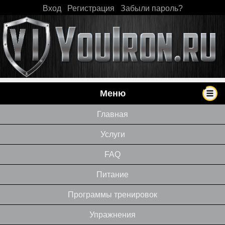
Вход
|
Регистрация
|
Забыли пароль?
Меню
Главная
Услуги
FAQ
Питание
Программы тренировок
Упражнения