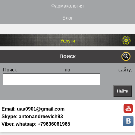
Фармакология
Блог
Услуги
Поиск
Поиск по сайту:
Email: uaa0901@gmail.com
Skype: antonandreevich93
Viber, whatsap: +79636061965