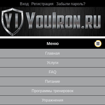
Вход
|
Регистрация
|
Забыли пароль?
Меню
Главная
Услуги
FAQ
Питание
Программы тренировок
Упражнения