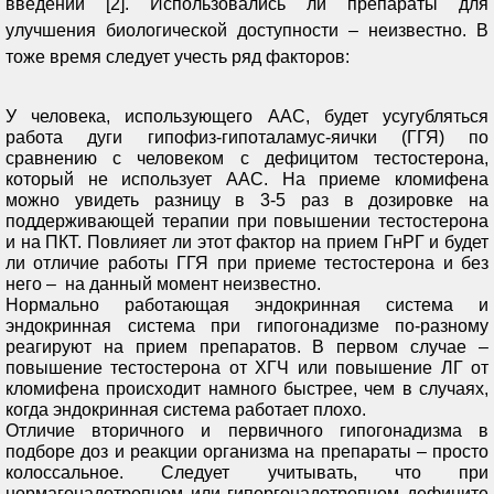
введении [2]. Использовались ли препараты для
улучшения биологической доступности – неизвестно. В
тоже время следует учесть ряд факторов:
У человека, использующего ААС, будет усугубляться
работа дуги гипофиз-гипоталамус-яички (ГГЯ) по
сравнению с человеком с дефицитом тестостерона,
который не использует ААС. На приеме кломифена
можно увидеть разницу в 3-5 раз в дозировке на
поддерживающей терапии при повышении тестостерона
и на ПКТ. Повлияет ли этот фактор на прием ГнРГ и будет
ли отличие работы ГГЯ при приеме тестостерона и без
него –
на данный момент неизвестно.
Нормально работающая эндокринная система и
эндокринная система при гипогонадизме по-разному
реагируют на прием препаратов. В первом случае –
повышение тестостерона от ХГЧ или повышение ЛГ от
кломифена происходит намного быстрее, чем в случаях,
когда эндокринная система работает плохо.
Отличие вторичного и первичного гипогонадизма в
подборе доз и реакции организма на препараты – просто
колоссальное. Следует учитывать, что при
нормагонадотропном или гипергонадотропном дефиците