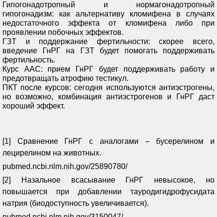
Гипогонадотропный и нормагонадотропный
гипогонадизм: как альтернативу кломифена в случаях
недостаточного эффекта от кломифена либо при
проявлении побочных эффектов.
ГЗТ и поддержание фертильности: скорее всего,
введение ГнРГ на ГЗТ будет помогать поддерживать
фертильность.
Курс ААС: прием ГнРГ будет поддерживать работу и
предотвращать атрофию тестикул.
ПКТ после курсов: сегодня используются антиэстрогены,
но возможно, комбинация антиэстрогенов и ГнРГ даст
хороший эффект.
[1] Сравнение ГнРГ с аналогами – бусерелином и
лецирелином на животных.
pubmed.ncbi.nlm.nih.gov/25890780/
[2] Назальное всасывание ГнРГ невысокое, но
повышается при добавлении тауродигидрофусидата
натрия (биодоступность увеличивается).
pubmed.ncbi.nlm.nih.gov/3150047/