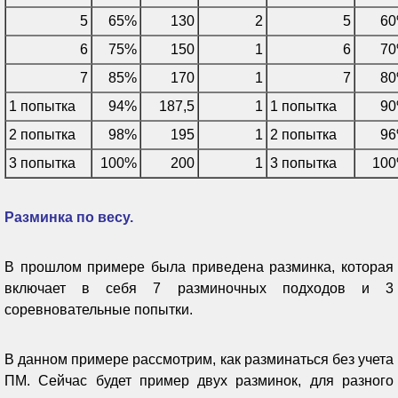
5
65%
130
2
5
6
6
75%
150
1
6
7
7
85%
170
1
7
8
1 попытка
94%
187,5
1
1 попытка
9
2 попытка
98%
195
1
2 попытка
9
3 попытка
100%
200
1
3 попытка
10
Разминка по весу.
В прошлом примере была приведена разминка, которая
включает в себя 7 разминочных подходов и 3
соревновательные попытки.
В данном примере рассмотрим, как разминаться без учета
ПМ. Сейчас будет пример двух разминок, для разного