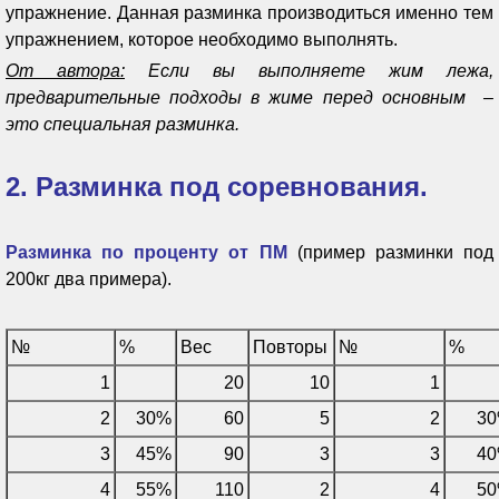
упражнение. Данная разминка производиться именно тем
упражнением, которое необходимо выполнять.
От автора:
Если вы выполняете жим лежа,
предварительные подходы в жиме перед основным –
это специальная разминка.
2. Разминка под соревнования.
Разминка по проценту от ПМ
(пример разминки под
200кг два примера).
№
%
Вес
Повторы
№
%
1
20
10
1
2
30%
60
5
2
3
3
45%
90
3
3
4
4
55%
110
2
4
5