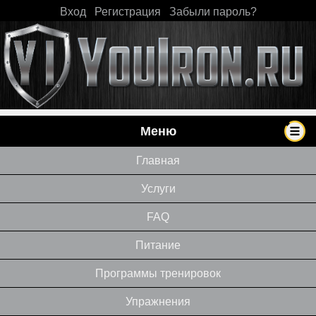
Вход
|
Регистрация
|
Забыли пароль?
Меню
Главная
Услуги
FAQ
Питание
Программы тренировок
Упражнения