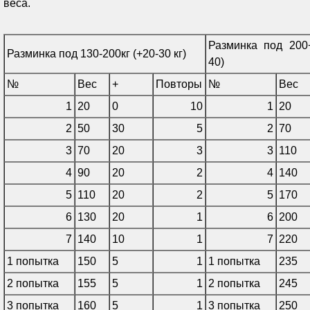
веса.
Разминка под 200+
Разминка под 130-200кг (+20-30 кг)
40)
№
Вес
+
Повторы
№
Вес
1
20
0
10
1
20
2
50
30
5
2
70
3
70
20
3
3
110
4
90
20
2
4
140
5
110
20
2
5
170
6
130
20
1
6
200
7
140
10
1
7
220
1 попытка
150
5
1
1 попытка
235
2 попытка
155
5
1
2 попытка
245
3 попытка
160
5
1
3 попытка
250