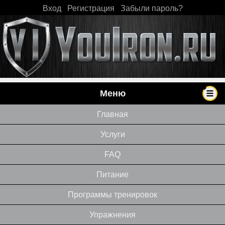
Вход
|
Регистрация
|
Забыли пароль?
Меню
Главная
Услуги
FAQ
Питание
Программы тренировок
Упражнения