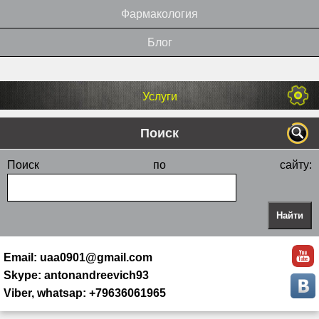
Фармакология
Блог
Услуги
Поиск
Поиск по сайту:
Email: uaa0901@gmail.com
Skype: antonandreevich93
Viber, whatsap: +79636061965