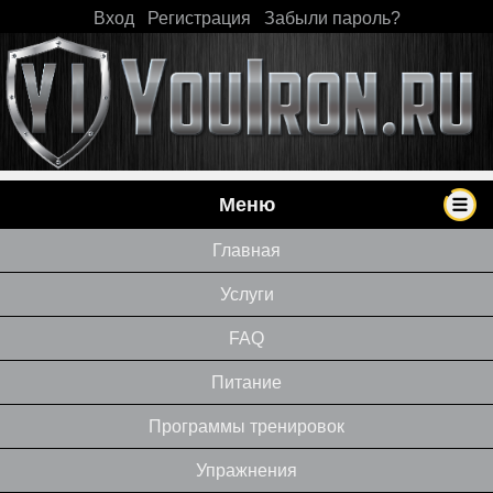
Вход
|
Регистрация
|
Забыли пароль?
Меню
Главная
Услуги
FAQ
Питание
Программы тренировок
Упражнения