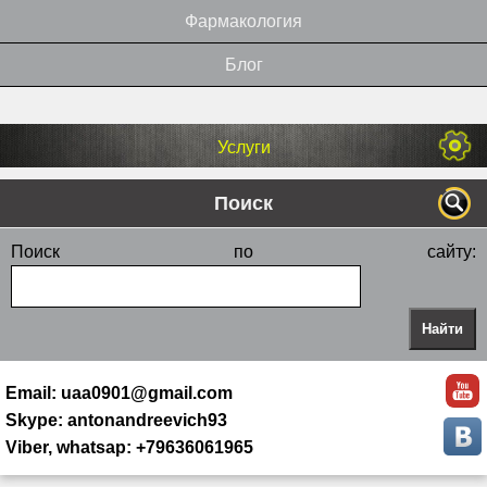
Фармакология
Блог
Услуги
Поиск
Поиск по сайту:
Email: uaa0901@gmail.com
Skype: antonandreevich93
Viber, whatsap: +79636061965