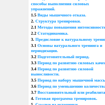
способы выполнения силовых
КОНТРОЛЬ ПОЛОВОГО
ЭКС
упражнений.
ВЛЕЧЕНИЯ
ПО
1.5
Виды мышечного отказа.
ЛЮ
ГО
2.
Структура тренировки.
2.1
Методы повышения интенсивности
SAW PALMETTO
АН
2.2
Статодинамика.
3.
Предисловие к натуральному тренин
ДОПИНГ ДЛЯ ЖИЗНИ
ВЛИ
ПОЛ
3.1
Основы натурального тренинга и
периодизация.
3.2
Подготовительный период.
3.3
Период по развитию силовых качес
3.4
Период по развитию силовой
выносливости
.
3.5
Период по набору мышечной масс
3.6
Период по уменьшению количества
3.7
Восстановительный или реабилита
4.
Готовая программа тренировок.
5.
Ссылки на источники.