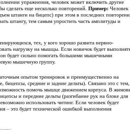
олнении упражнения, человек может включить другие
бы сделать еще несколько повторений.
Пример:
Человек
дъем штанги на бицепс) при этом в последних повторени
нать штангу, тем самым упростить часть амплитуды и
енирующихся, тех, у кого хорошо развита нервно-
овать нагрузку на мышцы. Если новичок будет выполнят
и он будет сильно помогать большими мышечными
левую мышечную группу.
таточным опытом тренировок и преимущественно на
бицепсы, средние и задние дельты). Связано это с тем,
возможность помочь мышце движением корпуса. В жимов
цепсы и передние дельты (разгибание рук на блоке для
евозможно использовать читинг. Если человек будет
ия – это будет технической ошибкой выполнения