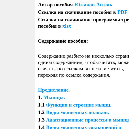
СЕЛУЯНОВУ
НАТ
Автор пособия
Южаков Антон
.
МОТИВАЦИЯ К СПОРТУ
КАР
Ссылка на скачивание пособия в
PDF
НАБОР МЫШЕЧНОЙ МАССЫ
ЭНДОКРИННАЯ СИСТЕМА И
ЖИМ
АНТ
И СУШКА
ПОЛОВЫЕ ГОРМОНЫ
ПРО
ИНГ
Ссылка на скачивание программы тре
ПРАВИЛА ПОВЕДЕНИЯ В
ГИ
ТРЕНАЖЕРНОМ ЗАЛЕ
пособия в
xlsx
ГЛОБУЛИН СВЯЗЫВАЮЩИЙ
ТЕС
ПОЛОВЫЕ ГОРМОНЫ
БУС
ПЕРИОДИЗАЦИЯ В
ОШИ
БОДИБИЛДИНГЕ
Содержание пособия:
ТЕСТОСТЕРОН
БО
ПСИХОЛОГИЯ ЧЕМПИОНА
Содержание разбито на несколько стран
ОКСИМЕТОЛОН (АНАПОЛОН)
НАН
одним содержанием, чтобы читать, мож
скачать, по ссылкам выше или читать,
МЕТЕНОЛОН (ПРИМОБОЛАН)
СТА
переходя по ссылка содержания.
ТЕСТОСТЕРОН И АЛКОГОЛЬ
ЩИТ
Предисловие.
1.
Мышцы.
ВЛИЯНИЕ ПОЛОВЫХ
СА
ГОРМОНОВ НА ЛИБИДО И
КОН
1.1
Функции и строение мышц.
ЭРЕКЦИЮ
1.2
Виды мышечных волокон.
ОШИБКИ НА ПКТ
ОШИ
1.3
Адаптационные процессы в мышца
СН
1.4
Виды мышечных сокращений и