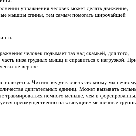
инга:
полнении упражнения человек может делать движение,
инные мышцы спины, тем самым помогать широчайшей
инга:
жнения человек подымает таз над скамьей, для того,
 часть низа грудных мышц и справиться с нагрузкой. Пр
чески не верное.
используется. Читинг ведут к очень сильному мышечном
количества двигательных единиц. Может вызывать сильн
с травмироваться немного меньше, чем в форсированны
ьзуется преимущественно на «тянущие» мышечные группы