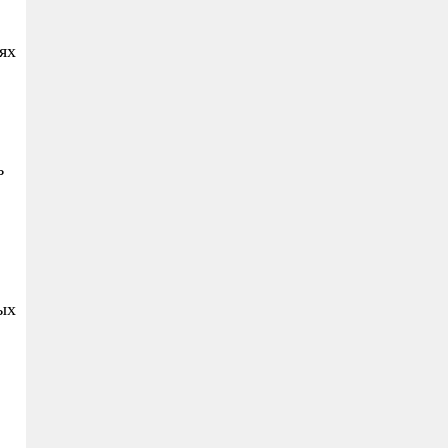
ях
ь
ых