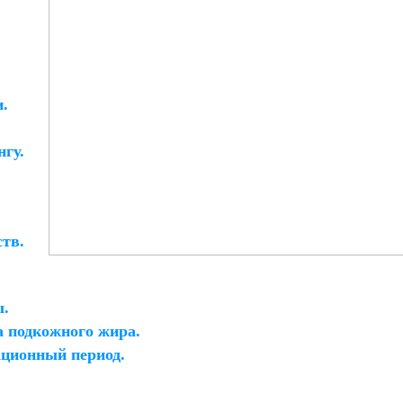
ПЕРИМЕНТ ПО
ПОДБОР ДОЗ ТЕСТОСТЕРОНА
ВЫШЕНИЮ
НА ГЗТ
ТЕИНИЗИРУЮЩЕГО
РМОНА
.
ТИДЕПРЕССАНТЫ
ДЛИННЫЙ КУРС. ПРОТОКОЛ.
гу.
ЯНИЕ ЭСТРАДИОЛА НА
ВЛИЯНИЕ КЛОМИФЕНА НА
ОВОЕ ВЛЕЧЕНИЕ
ПОЛОВОЕ ВЛЕЧЕНИЕ
тв.
ы.
 подкожного жира.
ционный период.