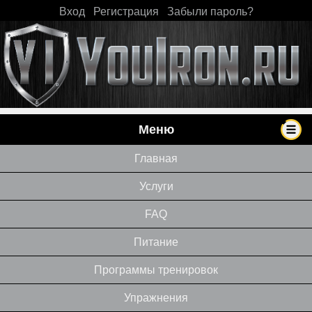
Вход
|
Регистрация
|
Забыли пароль?
Меню
Главная
Услуги
FAQ
Питание
Программы тренировок
Упражнения