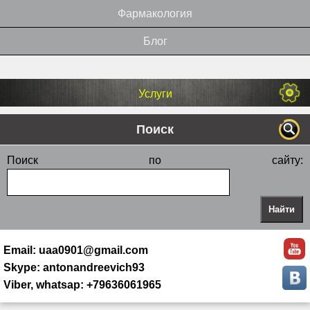
Фармакология
Блог
Услуги
Поиск
Поиск по сайту:
Email: uaa0901@gmail.com
Skype: antonandreevich93
Viber, whatsap: +79636061965