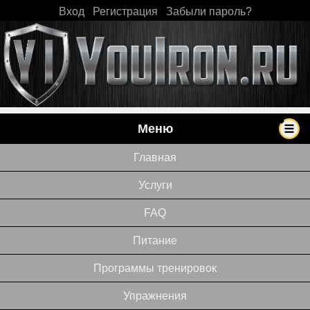
Вход
|
Регистрация
|
Забыли пароль?
Меню
Главная
Услуги
FAQ
Питание
Программы тренировок
Упражнения