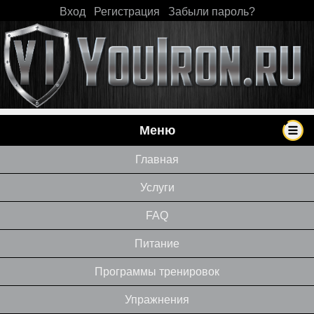
Вход
|
Регистрация
|
Забыли пароль?
Меню
Главная
Услуги
FAQ
Питание
Программы тренировок
Упражнения