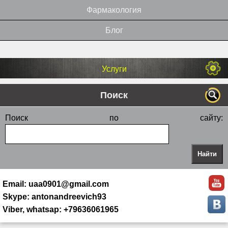
Фармакология
Блог
Услуги
Поиск
Поиск по сайту:
Email: uaa0901@gmail.com
Skype: antonandreevich93
Viber, whatsap: +79636061965