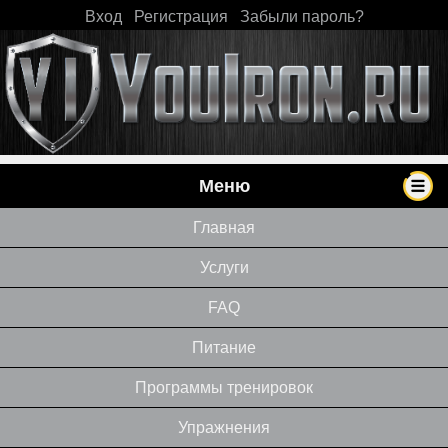
Вход
|
Регистрация
|
Забыли пароль?
Меню
Главная
Услуги
FAQ
Питание
Программы тренировок
Упражнения